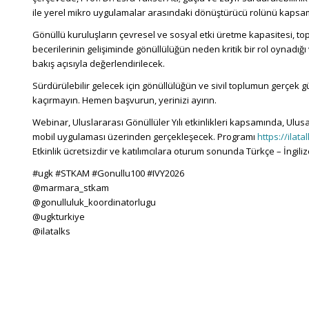
ile yerel mikro uygulamalar arasındaki dönüştürücü rolünü kapsaml
Gönüllü kuruluşların çevresel ve sosyal etki üretme kapasitesi, top
becerilerinin gelişiminde gönüllülüğün neden kritik bir rol oynadığ
bakış açısıyla değerlendirilecek.
Sürdürülebilir gelecek için gönüllülüğün ve sivil toplumun gerçek 
kaçırmayın. Hemen başvurun, yerinizi ayırın.
Webinar, Uluslararası Gönüllüler Yılı etkinlikleri kapsamında, Ulu
mobil uygulaması üzerinden gerçekleşecek. Programı
https://ilat
Etkinlik ücretsizdir ve katılımcılara oturum sonunda Türkçe – İngilizce
#ugk #STKAM #Gonullu100 #IVY2026
@marmara_stkam
@gonulluluk_koordinatorlugu
@ugkturkiye
@ilatalks