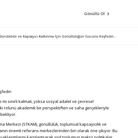
Eğitim Portalı
Gönüllü Ol
dürülebilir ve Kapsayıcı Kalkınma İçin Gönüllülüğün Gücünü Keşfedin...
şfedin
i sınırlı kalmalı, yoksa sosyal adalet ve çevresel
eki rolünü akademik bir perspektiften ve saha gerçekleriyle
bekliyor.
ma Merkezi (STKAM), gönüllülük, toplumsal kapsayıcılık ve
lanın önemli referans merkezlerinden biri olarak öne çıkıyor. Bu
 yaklaşımlarını karşılaştırarak sivil toplumun makro politikalar